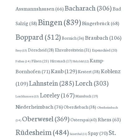
Bacharach
(306)
Assmannshausen
(66)
Bad
Bingen
(839)
Bingerbrück
(68)
Salzig
(58)
Boppard
(512)
Braubach
(106)
Bornich
(34)
Dörscheid
(28)
Ehrenbreitstein
(31)
Espenschied
(20)
Brey
(13)
Kamp-
Filsen
(23)
Hirzenach
(17)
Fellen
(14)
Holzfeld
(12)
Kaub
(129)
Koblenz
Bornhofen
(71)
Kestert
(38)
Lorch
(303)
Lahnstein
(285)
(109)
Loreley
(167)
Manubach
(19)
Lorchhausen
(13)
Niederheimbach
(76)
Oberdiebach
(38)
Oberheimbach
Oberwesel
(369)
Rhens
(63)
Osterspai
(40)
(14)
Rüdesheim
(484)
St.
Spay
(70)
Sauerthal
(11)