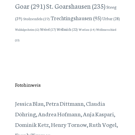
Goar
(291)
St. Goarshausen
(235)
Steeg
Trechtingshausen
(95)
(39)
Stolzenfels
(27)
Urbar
(28)
Wellmich
(22)
Weisel
(17)
Werlau
(14)
Wollmerschied
Waldalgesheim
(12)
(13)
Fotohinweis
Jessica Blau, Petra Dittmann, Claudia
Döhring, Andrea Hofmann, Anja Kaspari,
Dominik Ketz, Henry Tornow, Ruth Vogel,
Frank Zimmer