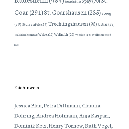
Spay
(70)
Sauerthal
(11)
Goar
(291)
St. Goarshausen
(235)
Steeg
Trechtingshausen
(95)
(39)
Stolzenfels
(27)
Urbar
(28)
Wellmich
(22)
Weisel
(17)
Werlau
(14)
Wollmerschied
Waldalgesheim
(12)
(13)
Fotohinweis
Jessica Blau, Petra Dittmann, Claudia
Döhring, Andrea Hofmann, Anja Kaspari,
Dominik Ketz, Henry Tornow, Ruth Vogel,