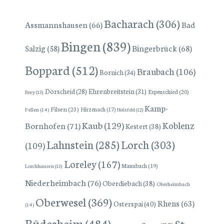
Bacharach
(306)
Assmannshausen
(66)
Bad
Bingen
(839)
Bingerbrück
(68)
Salzig
(58)
Boppard
(512)
Braubach
(106)
Bornich
(34)
Dörscheid
(28)
Ehrenbreitstein
(31)
Espenschied
(20)
Brey
(13)
Kamp-
Filsen
(23)
Hirzenach
(17)
Fellen
(14)
Holzfeld
(12)
Kaub
(129)
Koblenz
Bornhofen
(71)
Kestert
(38)
Lorch
(303)
Lahnstein
(285)
(109)
Loreley
(167)
Manubach
(19)
Lorchhausen
(13)
Niederheimbach
(76)
Oberdiebach
(38)
Oberheimbach
Oberwesel
(369)
Rhens
(63)
Osterspai
(40)
(14)
Rüdesheim
(484)
St.