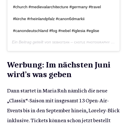
#church #medievalarchitecture #germany #travel
#kirche #rheinlandpfalz #canon6dmarkii
#canondeutschland #fog #nebel #iglesia #eglise
Ein Beitrag geteilt von
sᴇʙᴀsᴛɪᴀɴ – ᴄᴀsᴛʟᴇ ᴘʜᴏᴛᴏɢʀᴀᴘʜʏ
(@burgenland.ffm) am
Werbung: Im nächsten Juni
wird’s was geben
Dann startet in Maria Ruh nämlich die neue
„Classix“-Saison mit insgesamt 13 Open-Air-
Events bis in den September hinein, Loreley-Blick
inklusive. Tickets können schon jetzt bestellt