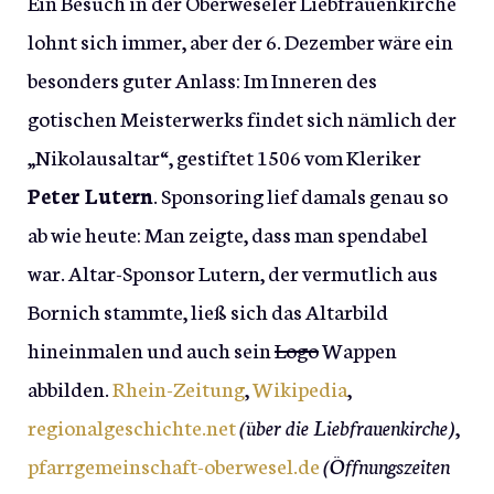
Ein Besuch in der Oberweseler Liebfrauenkirche
lohnt sich immer, aber der 6. Dezember wäre ein
besonders guter Anlass: Im Inneren des
gotischen Meisterwerks findet sich nämlich der
„Nikolausaltar“, gestiftet 1506 vom Kleriker
Peter Lutern
. Sponsoring lief damals genau so
ab wie heute: Man zeigte, dass man spendabel
war. Altar-Sponsor Lutern, der vermutlich aus
Bornich stammte, ließ sich das Altarbild
hineinmalen und auch sein
Logo
Wappen
abbilden.
Rhein-Zeitung
,
Wikipedia
,
regionalgeschichte.net
(über die Liebfrauenkirche)
,
pfarrgemeinschaft-oberwesel.de
(Öffnungszeiten