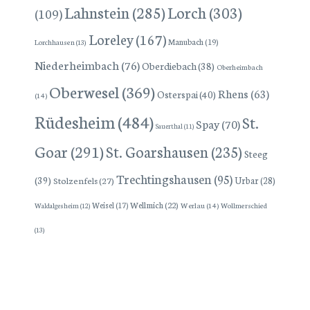
Lorch
(303)
Lahnstein
(285)
(109)
Loreley
(167)
Manubach
(19)
Lorchhausen
(13)
Niederheimbach
(76)
Oberdiebach
(38)
Oberheimbach
Oberwesel
(369)
Rhens
(63)
Osterspai
(40)
(14)
Rüdesheim
(484)
St.
Spay
(70)
Sauerthal
(11)
Goar
(291)
St. Goarshausen
(235)
Steeg
Trechtingshausen
(95)
(39)
Stolzenfels
(27)
Urbar
(28)
Wellmich
(22)
Weisel
(17)
Werlau
(14)
Wollmerschied
Waldalgesheim
(12)
(13)