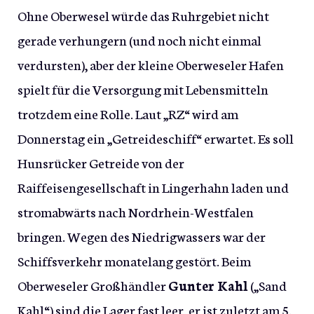
Ohne Oberwesel würde das Ruhrgebiet nicht
gerade verhungern (und noch nicht einmal
verdursten), aber der kleine Oberweseler Hafen
spielt für die Versorgung mit Lebensmitteln
trotzdem eine Rolle. Laut „RZ“ wird am
Donnerstag ein „Getreideschiff“ erwartet. Es soll
Hunsrücker Getreide von der
Raiffeisengesellschaft in Lingerhahn laden und
stromabwärts nach Nordrhein-Westfalen
bringen. Wegen des Niedrigwassers war der
Schiffsverkehr monatelang gestört. Beim
Oberweseler Großhändler
Gunter Kahl
(„Sand
Kahl“) sind die Lager fast leer, er ist zuletzt am 5.