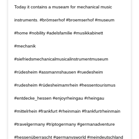
Today it contains a museam for mechanical music
instruments. #brömserhof #broemserhof #museum
#home #nobility #adelsfamilie #musikkabinett
#mechanik
#siefriedsmechanicalmusicalinstrumentmuseum
#rüdesheim #assmannshausen #ruedesheim
#rudesheim #rüdesheimamrhein #hessentourismus
#entdecke_hessen #enjoyrheingau #rheingau
#mittelrhein #frankfurt #rheinmain #frankfurtrheinmain
#travelgermany #triptogermany #germanadventure
#hessenüberrascht #germanysworld #meindeutschland