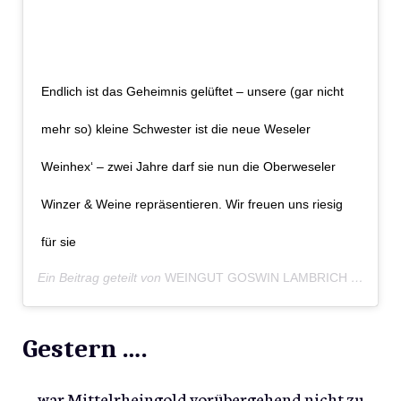
Endlich ist das Geheimnis gelüftet – unsere (gar nicht
mehr so) kleine Schwester ist die neue Weseler
Weinhex‘ – zwei Jahre darf sie nun die Oberweseler
Winzer & Weine repräsentieren. Wir freuen uns riesig
für sie
Ein Beitrag geteilt von
WEINGUT GOSWIN LAMBRICH
(@weingut_lambrich) am
Gestern ….
… war Mittelrheingold vorübergehend nicht zu