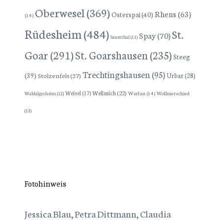
Oberwesel
(369)
Rhens
(63)
Osterspai
(40)
(14)
Rüdesheim
(484)
St.
Spay
(70)
Sauerthal
(11)
Goar
(291)
St. Goarshausen
(235)
Steeg
Trechtingshausen
(95)
(39)
Stolzenfels
(27)
Urbar
(28)
Wellmich
(22)
Weisel
(17)
Werlau
(14)
Wollmerschied
Waldalgesheim
(12)
(13)
Fotohinweis
Jessica Blau, Petra Dittmann, Claudia