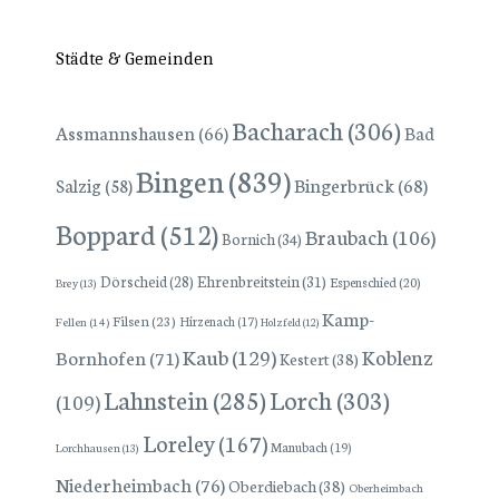
Städte & Gemeinden
Bacharach
(306)
Assmannshausen
(66)
Bad
Bingen
(839)
Bingerbrück
(68)
Salzig
(58)
Boppard
(512)
Braubach
(106)
Bornich
(34)
Dörscheid
(28)
Ehrenbreitstein
(31)
Espenschied
(20)
Brey
(13)
Kamp-
Filsen
(23)
Hirzenach
(17)
Fellen
(14)
Holzfeld
(12)
Kaub
(129)
Koblenz
Bornhofen
(71)
Kestert
(38)
Lorch
(303)
Lahnstein
(285)
(109)
Loreley
(167)
Manubach
(19)
Lorchhausen
(13)
Niederheimbach
(76)
Oberdiebach
(38)
Oberheimbach