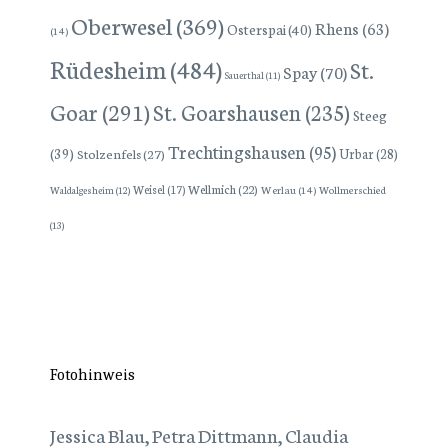
Oberwesel
(369)
Rhens
(63)
Osterspai
(40)
(14)
Rüdesheim
(484)
St.
Spay
(70)
Sauerthal
(11)
Goar
(291)
St. Goarshausen
(235)
Steeg
Trechtingshausen
(95)
(39)
Stolzenfels
(27)
Urbar
(28)
Wellmich
(22)
Weisel
(17)
Werlau
(14)
Wollmerschied
Waldalgesheim
(12)
(13)
Fotohinweis
Jessica Blau, Petra Dittmann, Claudia