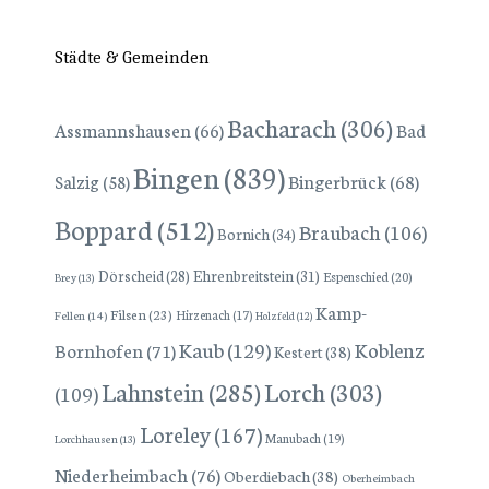
Städte & Gemeinden
Bacharach
(306)
Assmannshausen
(66)
Bad
Bingen
(839)
Bingerbrück
(68)
Salzig
(58)
Boppard
(512)
Braubach
(106)
Bornich
(34)
Dörscheid
(28)
Ehrenbreitstein
(31)
Espenschied
(20)
Brey
(13)
Kamp-
Filsen
(23)
Hirzenach
(17)
Fellen
(14)
Holzfeld
(12)
Kaub
(129)
Koblenz
Bornhofen
(71)
Kestert
(38)
Lorch
(303)
Lahnstein
(285)
(109)
Loreley
(167)
Manubach
(19)
Lorchhausen
(13)
Niederheimbach
(76)
Oberdiebach
(38)
Oberheimbach