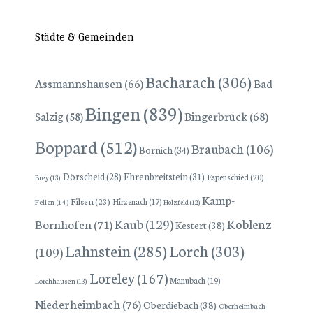
Städte & Gemeinden
Bacharach
(306)
Assmannshausen
(66)
Bad
Bingen
(839)
Bingerbrück
(68)
Salzig
(58)
Boppard
(512)
Braubach
(106)
Bornich
(34)
Dörscheid
(28)
Ehrenbreitstein
(31)
Espenschied
(20)
Brey
(13)
Kamp-
Filsen
(23)
Hirzenach
(17)
Fellen
(14)
Holzfeld
(12)
Kaub
(129)
Koblenz
Bornhofen
(71)
Kestert
(38)
Lorch
(303)
Lahnstein
(285)
(109)
Loreley
(167)
Manubach
(19)
Lorchhausen
(13)
Niederheimbach
(76)
Oberdiebach
(38)
Oberheimbach