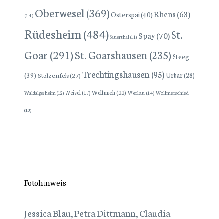
Oberwesel
(369)
Rhens
(63)
Osterspai
(40)
(14)
Rüdesheim
(484)
St.
Spay
(70)
Sauerthal
(11)
Goar
(291)
St. Goarshausen
(235)
Steeg
Trechtingshausen
(95)
(39)
Stolzenfels
(27)
Urbar
(28)
Wellmich
(22)
Weisel
(17)
Werlau
(14)
Wollmerschied
Waldalgesheim
(12)
(13)
Fotohinweis
Jessica Blau, Petra Dittmann, Claudia