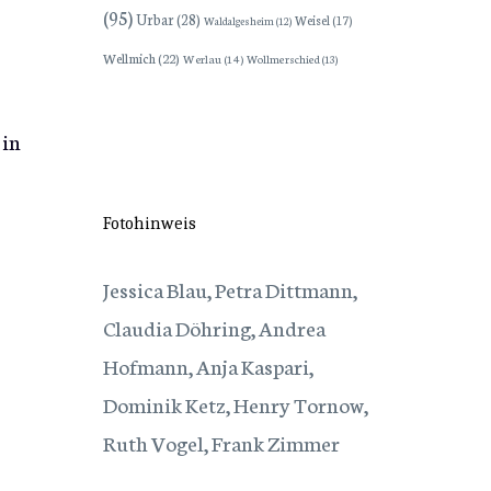
(95)
Urbar
(28)
Weisel
(17)
Waldalgesheim
(12)
Wellmich
(22)
Werlau
(14)
Wollmerschied
(13)
 in
Fotohinweis
Jessica Blau, Petra Dittmann,
Claudia Döhring, Andrea
Hofmann, Anja Kaspari,
Dominik Ketz, Henry Tornow,
Ruth Vogel, Frank Zimmer