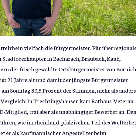
lrhein vielfach die Bürgermeister. Für überregional
 Stadtoberhäupter in Bacharach, Braubach, Kaub,
ern der frisch gewählte Ortsbürgermeister von Bornich
ist 21 Jahre alt und damit der jüngste Bürgermeister
er am Sonntag 83,5 Prozent der Stimmen, mehr als ander
m Vergleich: In Trechtingshausen kam Rathaus-Veteran
PD-Mitglied, trat aber als unabhängiger Bewerber an. De
ühren, wie im rheinland-pfälzischen Teil des Welterbet
itet er als kaufmännischer Angestellter beim