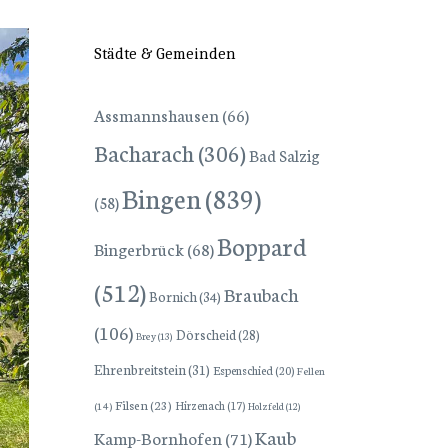
Städte & Gemeinden
Assmannshausen
(66)
Bacharach
(306)
Bad Salzig
Bingen
(839)
(58)
Boppard
Bingerbrück
(68)
(512)
Braubach
Bornich
(34)
(106)
Dörscheid
(28)
Brey
(13)
Ehrenbreitstein
(31)
Espenschied
(20)
Fellen
Filsen
(23)
Hirzenach
(17)
(14)
Holzfeld
(12)
Kaub
Kamp-Bornhofen
(71)