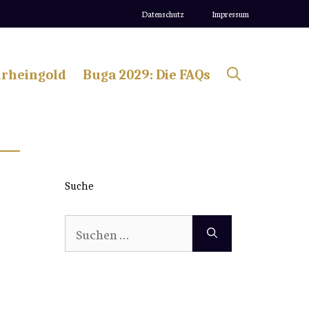
Datenschutz
Impressum
lrheingold
Buga 2029: Die FAQs
Suche
Suchen
nach: