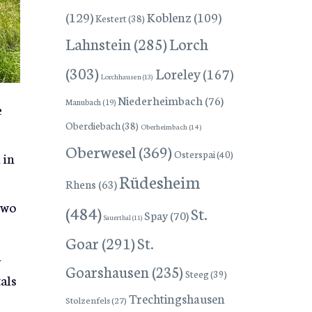
(129)
Koblenz
(109)
Kestert
(38)
Lorch
Lahnstein
(285)
(303)
Loreley
(167)
Lorchhausen
(13)
Niederheimbach
(76)
Manubach
(19)
e
Oberdiebach
(38)
Oberheimbach
(14)
Oberwesel
(369)
Osterspai
(40)
 in
Rüdesheim
Rhens
(63)
swo
(484)
St.
Spay
(70)
Sauerthal
(11)
Goar
(291)
St.
n
Goarshausen
(235)
Steeg
(39)
als
Trechtingshausen
Stolzenfels
(27)