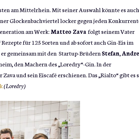
besten am Mittelrhein. Mit seiner Auswahl könnte es auc
hner Glockenbachviertel locker gegen jeden Konkurren
 Generation am Werk:
Matteo Zava
folgt seinem Vater
Z“ Rezepte für 125 Sorten und ab sofort auch Gin-Eis im
e er gemeinsam mit den Startup-Brüdern
Stefan
,
Andre
eim, den Machern des „Loredry“-Gin. In der
 Zava und sein Eiscafé erschienen. Das „Rialto“ gibt es s
k
(Loredry)