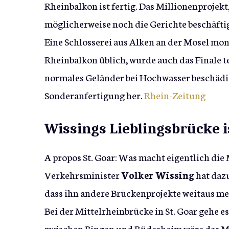
Rheinbalkon ist fertig. Das Millionenprojek
möglicherweise noch die Gerichte beschäftig
Eine Schlosserei aus Alken an der Mosel mo
Rheinbalkon üblich, wurde auch das Finale t
normales Geländer bei Hochwasser beschäd
Sonderanfertigung her.
Rhein-Zeitung
Wissings Lieblingsbrücke 
A propos St. Goar: Was macht eigentlich die
Verkehrsminister
Volker Wissing
hat dazu
dass ihn andere Brückenprojekte weitaus meh
Bei der Mittelrheinbrücke in St. Goar gehe 
zwischen Bingen und Rüdesheim wäre das M