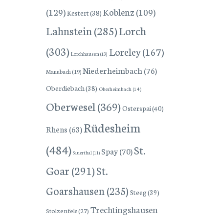
(129)
Koblenz
(109)
Kestert
(38)
Lorch
Lahnstein
(285)
(303)
Loreley
(167)
Lorchhausen
(13)
Niederheimbach
(76)
Manubach
(19)
Oberdiebach
(38)
Oberheimbach
(14)
Oberwesel
(369)
Osterspai
(40)
Rüdesheim
Rhens
(63)
(484)
St.
Spay
(70)
Sauerthal
(11)
Goar
(291)
St.
Goarshausen
(235)
Steeg
(39)
Trechtingshausen
Stolzenfels
(27)