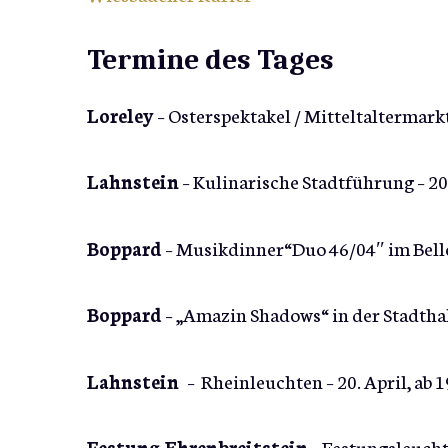
Termine des Tages
Loreley
– Osterspektakel / Mitteltaltermarkt
Lahnstein
– Kulinarische Stadtführung – 20.
Boppard
– Musikdinner“Duo 46/04″ im Bellev
Boppard
– „Amazin Shadows“ in der Stadthall
Lahnstein
– Rheinleuchten – 20. April, ab 
Festung Ehrenbreitstein
– Festungsleuchte