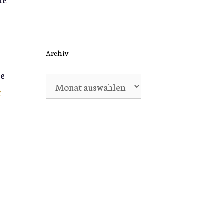
Archiv
ie
Archiv
r