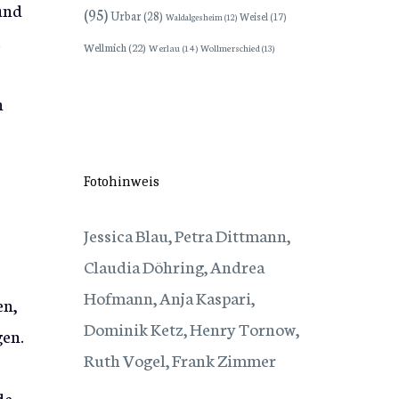
und
(95)
Urbar
(28)
Weisel
(17)
Waldalgesheim
(12)
.
Wellmich
(22)
Werlau
(14)
Wollmerschied
(13)
n
Fotohinweis
Jessica Blau, Petra Dittmann,
Claudia Döhring, Andrea
Hofmann, Anja Kaspari,
en,
Dominik Ketz, Henry Tornow,
gen.
Ruth Vogel, Frank Zimmer
de