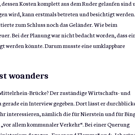
t, dessen Kosten komplett aus dem Ruder gelaufen sind 
en wird, kann erstmals betreten und besichtigt werden
ntierte zum Schluss noch das Geländer. Wie beim
euer. Bei der Planung war nicht bedacht worden, dass ei
igt werden könnte. Darum musste eine umklappbare
ist woanders
 Mittelrhein-Brücke? Der zuständige Wirtschafts- und
 gerade ein Interview gegeben. Dort lässt er durchblick
r interessieren, nämlich die für Nierstein und für Bin
es „vor allem kommunaler Verkehr“. Bei einer Querung
inisterium dagegen „Feuer und Flamme“ und: „Ich wür