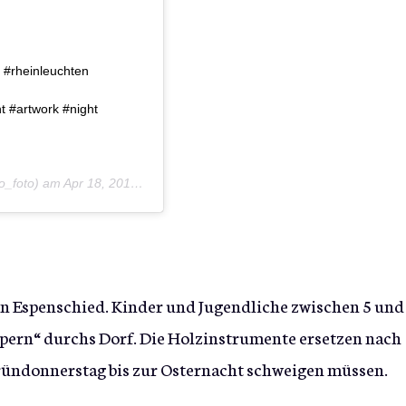
 #rheinleuchten
t #artwork #night
o_foto) am
Apr 18, 2019 um 2:55 PDT
n Espenschied. Kinder und Jugendliche zwischen 5 und
ppern“ durchs Dorf. Die Holzinstrumente ersetzen nach
ründonnerstag bis zur Osternacht schweigen müssen.