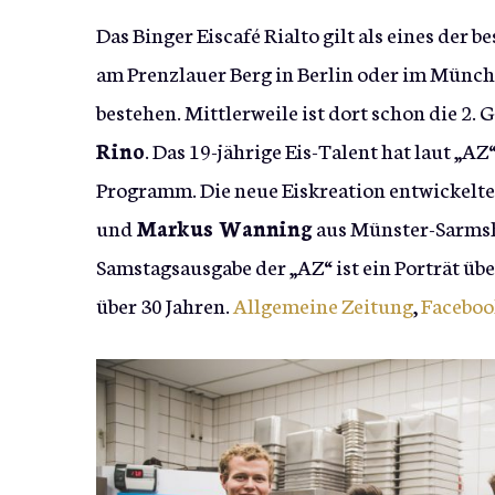
Das Binger Eiscafé Rialto gilt als eines der 
am Prenzlauer Berg in Berlin oder im Münc
bestehen. Mittlerweile ist dort schon die 2.
Rino
. Das 19-jährige Eis-Talent hat laut „A
Programm. Die neue Eiskreation entwickelt
und
Markus Wanning
aus Münster-Sarmsh
Samstagsausgabe der „AZ“ ist ein Porträt über
über 30 Jahren.
Allgemeine Zeitung
,
Faceboo