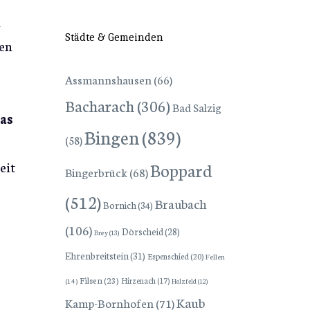
h
Städte & Gemeinden
ten
Assmannshausen
(66)
Bacharach
(306)
Bad Salzig
as
Bingen
(839)
(58)
eit
Boppard
Bingerbrück
(68)
(512)
Braubach
Bornich
(34)
(106)
Dörscheid
(28)
Brey
(13)
Ehrenbreitstein
(31)
Espenschied
(20)
Fellen
Filsen
(23)
Hirzenach
(17)
(14)
Holzfeld
(12)
Kaub
Kamp-Bornhofen
(71)