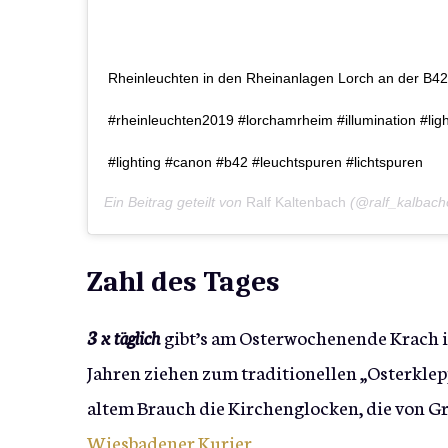
Rheinleuchten in den Rheinanlagen Lorch an der B42
#rheinleuchten2019 #lorchamrheim #illumination #ligh
#lighting #canon #b42 #leuchtspuren #lichtspuren
Ein Beitrag geteilt von
Ralf Kaltenbach
(@ralf_kalbach
Zahl des Tages
3 x täglich
gibt’s am Osterwochenende Krach i
Jahren ziehen zum traditionellen „Osterkle
altem Brauch die Kirchenglocken, die von G
Wiesbadener Kurier