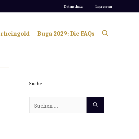
Datenschutz
Impressum
lrheingold
Buga 2029: Die FAQs
Suche
Suchen
nach: