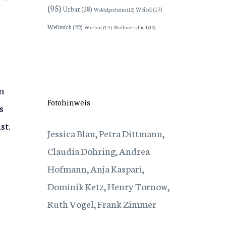
(95)
Urbar
(28)
Weisel
(17)
Waldalgesheim
(12)
Wellmich
(22)
Werlau
(14)
Wollmerschied
(13)
m
Fotohinweis
s
st.
Jessica Blau, Petra Dittmann,
Claudia Döhring, Andrea
Hofmann, Anja Kaspari,
Dominik Ketz, Henry Tornow,
Ruth Vogel, Frank Zimmer