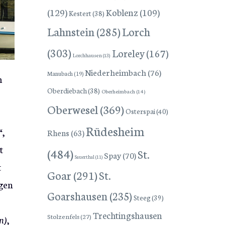
(129)
Koblenz
(109)
Kestert
(38)
Lorch
Lahnstein
(285)
(303)
Loreley
(167)
Lorchhausen
(13)
Niederheimbach
(76)
Manubach
(19)
m
Oberdiebach
(38)
Oberheimbach
(14)
Oberwesel
(369)
Osterspai
(40)
Rüdesheim
“,
Rhens
(63)
t
(484)
St.
Spay
(70)
Sauerthal
(11)
t
Goar
(291)
St.
ngen
Goarshausen
(235)
Steeg
(39)
Trechtingshausen
Stolzenfels
(27)
n)
,