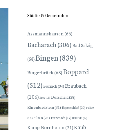
Städte & Gemeinden
Assmannshausen
(66)
Bacharach
(306)
Bad Salzig
Bingen
(839)
(58)
Boppard
Bingerbrück
(68)
(512)
Braubach
Bornich
(34)
(106)
Dörscheid
(28)
Brey
(13)
Ehrenbreitstein
(31)
Espenschied
(20)
Fellen
Filsen
(23)
Hirzenach
(17)
(14)
Holzfeld
(12)
Kaub
Kamp-Bornhofen
(71)