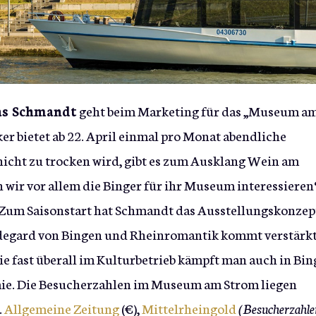
as Schmandt
geht beim Marketing für das „Museum a
r bietet ab 22. April einmal pro Monat abendliche
icht zu trocken wird, gibt es zum Ausklang Wein am
wir vor allem die Binger für ihr Museum interessieren
es: Zum Saisonstart hat Schmandt das Ausstellungskonzep
ldegard von Bingen und Rheinromantik kommt verstärk
ie fast überall im Kulturbetrieb kämpft man auch in Bi
ie. Die Besucherzahlen im Museum am Strom liegen
.
Allgemeine Zeitung
(€),
Mittelrheingold
(Besucherzahle