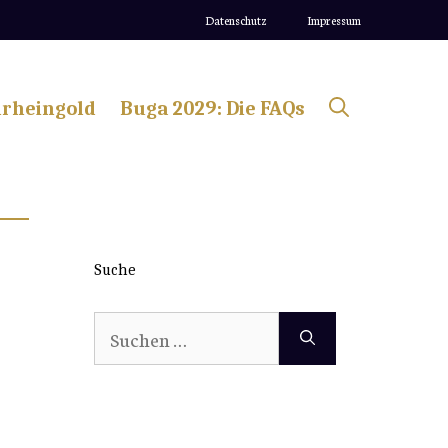
Datenschutz
Impressum
lrheingold
Buga 2029: Die FAQs
Suche
Suchen
nach: