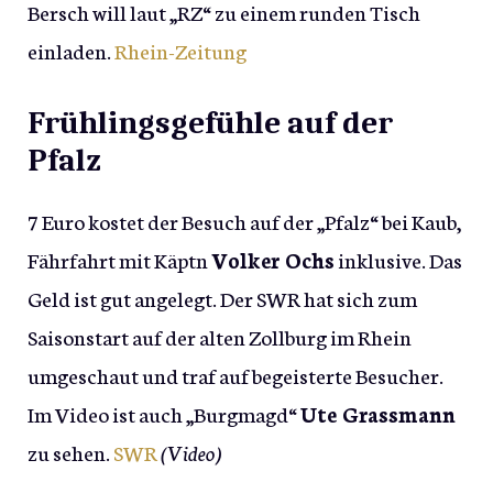
Bersch will laut „RZ“ zu einem runden Tisch
einladen.
Rhein-Zeitung
Frühlingsgefühle auf der
Pfalz
7 Euro kostet der Besuch auf der „Pfalz“ bei Kaub,
Fährfahrt mit Käptn
Volker Ochs
inklusive. Das
Geld ist gut angelegt. Der SWR hat sich zum
Saisonstart auf der alten Zollburg im Rhein
umgeschaut und traf auf begeisterte Besucher.
Im Video ist auch „Burgmagd“
Ute Grassmann
zu sehen.
SWR
(Video)