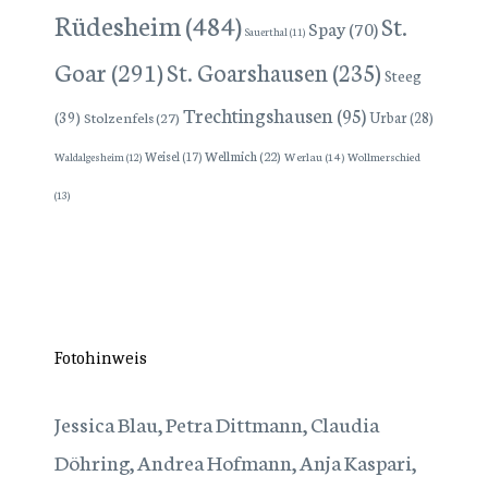
Rüdesheim
(484)
St.
Spay
(70)
Sauerthal
(11)
Goar
(291)
St. Goarshausen
(235)
Steeg
Trechtingshausen
(95)
(39)
Stolzenfels
(27)
Urbar
(28)
Wellmich
(22)
Weisel
(17)
Werlau
(14)
Wollmerschied
Waldalgesheim
(12)
(13)
Fotohinweis
Jessica Blau, Petra Dittmann, Claudia
Döhring, Andrea Hofmann, Anja Kaspari,