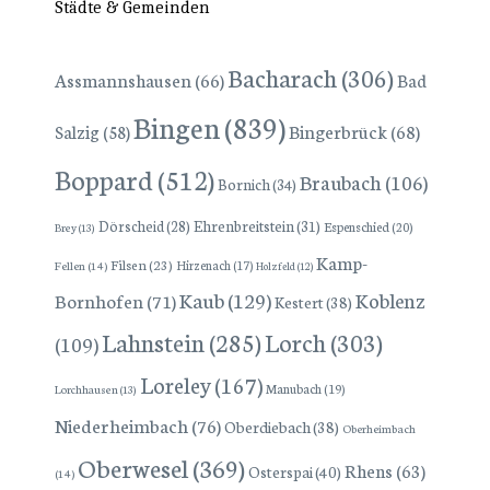
Städte & Gemeinden
Bacharach
(306)
Assmannshausen
(66)
Bad
Bingen
(839)
Bingerbrück
(68)
Salzig
(58)
Boppard
(512)
Braubach
(106)
Bornich
(34)
Dörscheid
(28)
Ehrenbreitstein
(31)
Espenschied
(20)
Brey
(13)
Kamp-
Filsen
(23)
Hirzenach
(17)
Fellen
(14)
Holzfeld
(12)
Kaub
(129)
Koblenz
Bornhofen
(71)
Kestert
(38)
Lorch
(303)
Lahnstein
(285)
(109)
Loreley
(167)
Manubach
(19)
Lorchhausen
(13)
Niederheimbach
(76)
Oberdiebach
(38)
Oberheimbach
Oberwesel
(369)
Rhens
(63)
Osterspai
(40)
(14)