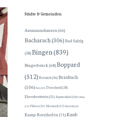
Städte & Gemeinden
Assmannshausen
(66)
Bacharach
(306)
Bad Salzig
Bingen
(839)
(58)
Boppard
Bingerbrück
(68)
(512)
Braubach
Bornich
(34)
(106)
Dörscheid
(28)
Brey
(13)
Ehrenbreitstein
(31)
Espenschied
(20)
Fellen
Filsen
(23)
Hirzenach
(17)
(14)
Holzfeld
(12)
Kaub
Kamp-Bornhofen
(71)