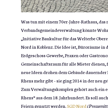
Was tun mit einem 70er-Jahre-Rathaus, das 
Verbandsgemeindeverwaltung könnte Wohnra
„Initiative Baukultur für das Welterbe Ober
Nord in Koblenz. Die Idee ist, Büroräume 
Erdgeschoss Gewerbe, Praxen oder Gastronom
Gemeinschaftsraum für alle Mieter dienen, f
neue Ideen drohen dem Gebäude dauernder L
Rhens mehr gibt – sie ging 2014 in der neu 
Zum Verwaltungskomplex gehört auch ein ec
Rhens“ aus dem 18. Jahrhundert. Es soll auc
Feiern genutzt werden.
SGD Nord
(Pressemitt