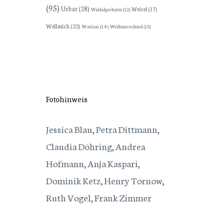
(95)
Urbar
(28)
Weisel
(17)
Waldalgesheim
(12)
Wellmich
(22)
Werlau
(14)
Wollmerschied
(13)
Fotohinweis
Jessica Blau, Petra Dittmann,
Claudia Döhring, Andrea
Hofmann, Anja Kaspari,
Dominik Ketz, Henry Tornow,
Ruth Vogel, Frank Zimmer