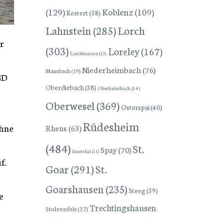
(129)
Koblenz
(109)
Kestert
(38)
Lorch
Lahnstein
(285)
r
(303)
Loreley
(167)
Lorchhausen
(13)
Niederheimbach
(76)
Manubach
(19)
GD
Oberdiebach
(38)
Oberheimbach
(14)
Oberwesel
(369)
Osterspai
(40)
Rüdesheim
Ohne
Rhens
(63)
(484)
St.
Spay
(70)
Sauerthal
(11)
f.
Goar
(291)
St.
Goarshausen
(235)
Steeg
(39)
e
Trechtingshausen
Stolzenfels
(27)