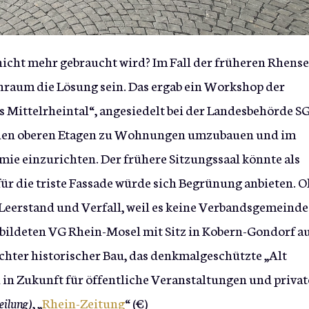
nicht mehr gebraucht wird? Im Fall der früheren Rhense
um die Lösung sein. Das ergab ein Workshop der
es Mittelrheintal“, angesiedelt bei der Landesbehörde S
in den oberen Etagen zu Wohnungen umzubauen und im
ie einzurichten. Der frühere Sitzungssaal könnte als
ür die triste Fassade würde sich Begrünung anbieten. 
eerstand und Verfall, weil es keine Verbandsgemeinde
gebildeten VG Rhein-Mosel mit Sitz in Kobern-Gondorf au
hter historischer Bau, das denkmalgeschützte „Alt
h in Zukunft für öffentliche Veranstaltungen und privat
eilung)
, „
Rhein-Zeitung
“ (€)