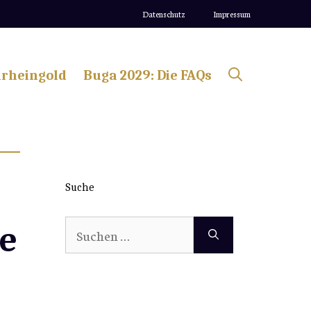
Datenschutz
Impressum
lrheingold
Buga 2029: Die FAQs
Suche
Suchen
e
nach: