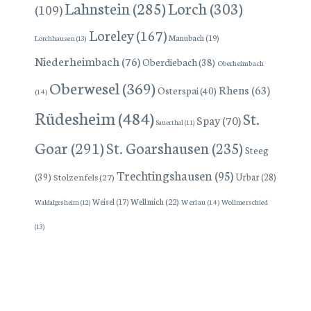
Lorch
(303)
Lahnstein
(285)
(109)
Loreley
(167)
Manubach
(19)
Lorchhausen
(13)
Niederheimbach
(76)
Oberdiebach
(38)
Oberheimbach
Oberwesel
(369)
Rhens
(63)
Osterspai
(40)
(14)
Rüdesheim
(484)
St.
Spay
(70)
Sauerthal
(11)
Goar
(291)
St. Goarshausen
(235)
Steeg
Trechtingshausen
(95)
(39)
Stolzenfels
(27)
Urbar
(28)
Wellmich
(22)
Weisel
(17)
Werlau
(14)
Wollmerschied
Waldalgesheim
(12)
(13)