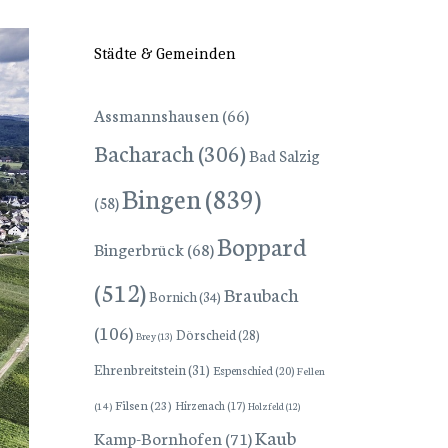
Städte & Gemeinden
Assmannshausen
(66)
Bacharach
(306)
Bad Salzig
Bingen
(839)
(58)
Boppard
Bingerbrück
(68)
(512)
Braubach
Bornich
(34)
(106)
Dörscheid
(28)
Brey
(13)
Ehrenbreitstein
(31)
Espenschied
(20)
Fellen
Filsen
(23)
Hirzenach
(17)
(14)
Holzfeld
(12)
Kaub
Kamp-Bornhofen
(71)