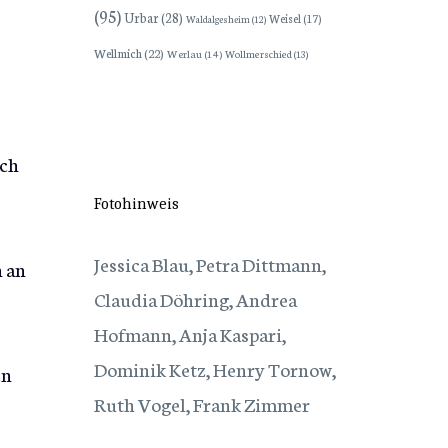
(95)
Urbar
(28)
Weisel
(17)
Waldalgesheim
(12)
Wellmich
(22)
Werlau
(14)
Wollmerschied
(13)
ich
Fotohinweis
Jessica Blau, Petra Dittmann,
n an
Claudia Döhring, Andrea
Hofmann, Anja Kaspari,
Dominik Ketz, Henry Tornow,
en
Ruth Vogel, Frank Zimmer