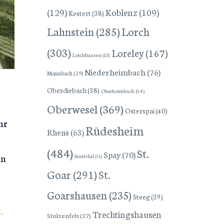
(129)
Koblenz
(109)
Kestert
(38)
Lorch
Lahnstein
(285)
(303)
Loreley
(167)
Lorchhausen
(13)
Niederheimbach
(76)
Manubach
(19)
Oberdiebach
(38)
Oberheimbach
(14)
e
Oberwesel
(369)
Osterspai
(40)
hr
Rüdesheim
Rhens
(63)
(484)
St.
Spay
(70)
nn
Sauerthal
(11)
Goar
(291)
St.
Goarshausen
(235)
Steeg
(39)
.
Trechtingshausen
Stolzenfels
(27)