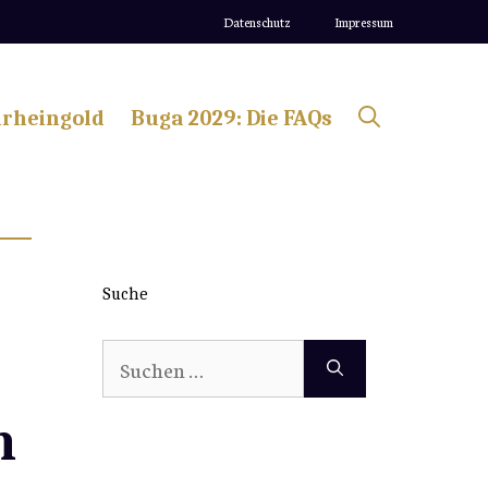
Datenschutz
Impressum
lrheingold
Buga 2029: Die FAQs
Suche
Suchen
nach:
n