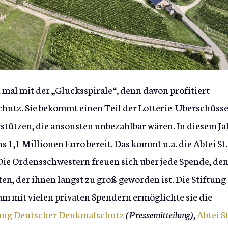
h mal mit der „Glücksspirale“, denn davon profitiert
hutz. Sie bekommt einen Teil der Lotterie-Überschüss
tützen, die ansonsten unbezahlbar wären. In diesem Ja
s 1,1 Millionen Euro bereit. Das kommt u.a. die Abtei St.
ie Ordensschwestern freuen sich über jede Spende, de
, der ihnen längst zu groß geworden ist. Die Stiftung
 mit vielen privaten Spendern ermöglichte sie die
tung Deutscher Denkmalschutz
(Pressemitteilung)
,
Abtei St