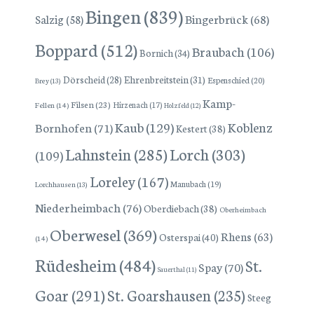
Bingen
(839)
Bingerbrück
(68)
Salzig
(58)
Boppard
(512)
Braubach
(106)
Bornich
(34)
Dörscheid
(28)
Ehrenbreitstein
(31)
Espenschied
(20)
Brey
(13)
Kamp-
Filsen
(23)
Hirzenach
(17)
Fellen
(14)
Holzfeld
(12)
Kaub
(129)
Koblenz
Bornhofen
(71)
Kestert
(38)
Lorch
(303)
Lahnstein
(285)
(109)
Loreley
(167)
Manubach
(19)
Lorchhausen
(13)
Niederheimbach
(76)
Oberdiebach
(38)
Oberheimbach
Oberwesel
(369)
Rhens
(63)
Osterspai
(40)
(14)
Rüdesheim
(484)
St.
Spay
(70)
Sauerthal
(11)
Goar
(291)
St. Goarshausen
(235)
Steeg