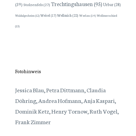
Trechtingshausen
(95)
(39)
Stolzenfels
(27)
Urbar
(28)
Wellmich
(22)
Weisel
(17)
Werlau
(14)
Wollmerschied
Waldalgesheim
(12)
(13)
Fotohinweis
Jessica Blau, Petra Dittmann, Claudia
Döhring, Andrea Hofmann, Anja Kaspari,
Dominik Ketz, Henry Tornow, Ruth Vogel,
Frank Zimmer