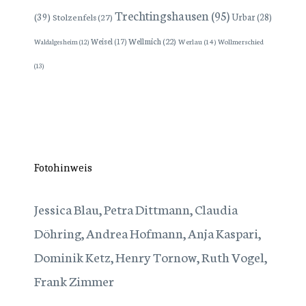
Trechtingshausen
(95)
(39)
Stolzenfels
(27)
Urbar
(28)
Wellmich
(22)
Weisel
(17)
Werlau
(14)
Wollmerschied
Waldalgesheim
(12)
(13)
Fotohinweis
Jessica Blau, Petra Dittmann, Claudia
Döhring, Andrea Hofmann, Anja Kaspari,
Dominik Ketz, Henry Tornow, Ruth Vogel,
Frank Zimmer