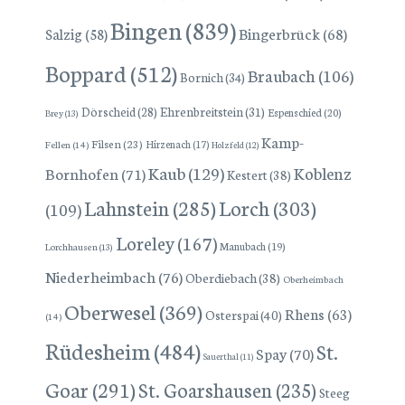
Bingen
(839)
Bingerbrück
(68)
Salzig
(58)
Boppard
(512)
Braubach
(106)
Bornich
(34)
Dörscheid
(28)
Ehrenbreitstein
(31)
Espenschied
(20)
Brey
(13)
Kamp-
Filsen
(23)
Hirzenach
(17)
Fellen
(14)
Holzfeld
(12)
Kaub
(129)
Koblenz
Bornhofen
(71)
Kestert
(38)
Lorch
(303)
Lahnstein
(285)
(109)
Loreley
(167)
Manubach
(19)
Lorchhausen
(13)
Niederheimbach
(76)
Oberdiebach
(38)
Oberheimbach
Oberwesel
(369)
Rhens
(63)
Osterspai
(40)
(14)
Rüdesheim
(484)
St.
Spay
(70)
Sauerthal
(11)
Goar
(291)
St. Goarshausen
(235)
Steeg