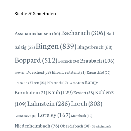
Städte & Gemeinden
Bacharach
(306)
Assmannshausen
(66)
Bad
Bingen
(839)
Bingerbrück
(68)
Salzig
(58)
Boppard
(512)
Braubach
(106)
Bornich
(34)
Dörscheid
(28)
Ehrenbreitstein
(31)
Espenschied
(20)
Brey
(13)
Kamp-
Filsen
(23)
Hirzenach
(17)
Fellen
(14)
Holzfeld
(12)
Kaub
(129)
Koblenz
Bornhofen
(71)
Kestert
(38)
Lorch
(303)
Lahnstein
(285)
(109)
Loreley
(167)
Manubach
(19)
Lorchhausen
(13)
Niederheimbach
(76)
Oberdiebach
(38)
Oberheimbach