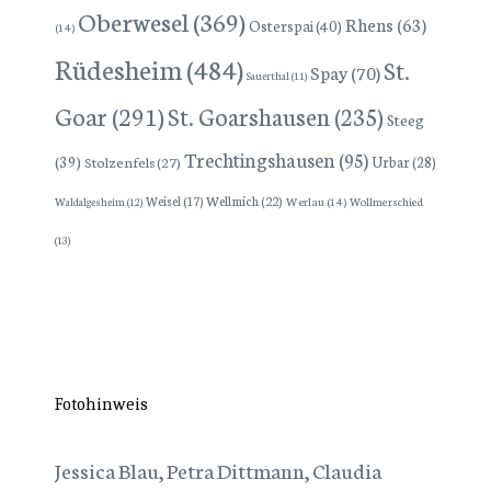
Oberwesel
(369)
Rhens
(63)
Osterspai
(40)
(14)
Rüdesheim
(484)
St.
Spay
(70)
Sauerthal
(11)
Goar
(291)
St. Goarshausen
(235)
Steeg
Trechtingshausen
(95)
(39)
Stolzenfels
(27)
Urbar
(28)
Wellmich
(22)
Weisel
(17)
Werlau
(14)
Wollmerschied
Waldalgesheim
(12)
(13)
Fotohinweis
Jessica Blau, Petra Dittmann, Claudia