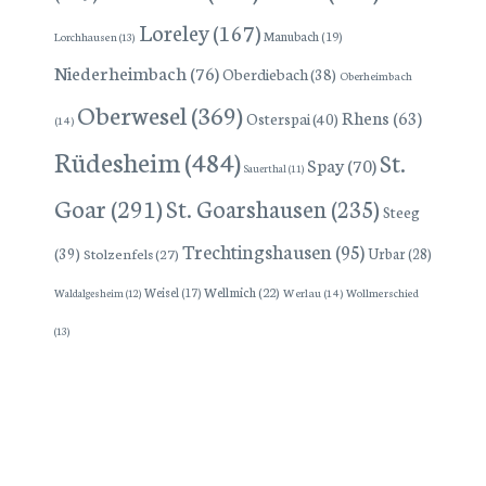
Loreley
(167)
Manubach
(19)
Lorchhausen
(13)
Niederheimbach
(76)
Oberdiebach
(38)
Oberheimbach
Oberwesel
(369)
Rhens
(63)
Osterspai
(40)
(14)
Rüdesheim
(484)
St.
Spay
(70)
Sauerthal
(11)
Goar
(291)
St. Goarshausen
(235)
Steeg
Trechtingshausen
(95)
(39)
Stolzenfels
(27)
Urbar
(28)
Wellmich
(22)
Weisel
(17)
Werlau
(14)
Wollmerschied
Waldalgesheim
(12)
(13)