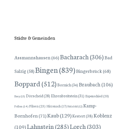
Städte & Gemeinden
Bacharach
(306)
Assmannshausen
(66)
Bad
Bingen
(839)
Bingerbrück
(68)
Salzig
(58)
Boppard
(512)
Braubach
(106)
Bornich
(34)
Dörscheid
(28)
Ehrenbreitstein
(31)
Espenschied
(20)
Brey
(13)
Kamp-
Filsen
(23)
Hirzenach
(17)
Fellen
(14)
Holzfeld
(12)
Kaub
(129)
Koblenz
Bornhofen
(71)
Kestert
(38)
Lorch
(303)
Lahnstein
(285)
(109)