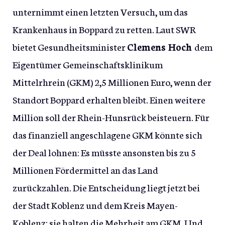
unternimmt einen letzten Versuch, um das
Krankenhaus in Boppard zu retten. Laut SWR
bietet Gesundheitsminister
Clemens Hoch
dem
Eigentümer Gemeinschaftsklinikum
Mittelrhrein (GKM) 2,5 Millionen Euro, wenn der
Standort Boppard erhalten bleibt. Einen weitere
Million soll der Rhein-Hunsrück beisteuern. Für
das finanziell angeschlagene GKM könnte sich
der Deal lohnen: Es müsste ansonsten bis zu 5
Millionen Fördermittel an das Land
zurückzahlen. Die Entscheidung liegt jetzt bei
der Stadt Koblenz und dem Kreis Mayen-
Koblenz; sie halten die Mehrheit am GKM. Und