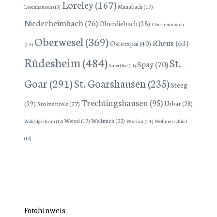
Loreley
(167)
Manubach
(19)
Lorchhausen
(13)
Niederheimbach
(76)
Oberdiebach
(38)
Oberheimbach
Oberwesel
(369)
Rhens
(63)
Osterspai
(40)
(14)
Rüdesheim
(484)
St.
Spay
(70)
Sauerthal
(11)
Goar
(291)
St. Goarshausen
(235)
Steeg
Trechtingshausen
(95)
(39)
Stolzenfels
(27)
Urbar
(28)
Wellmich
(22)
Weisel
(17)
Werlau
(14)
Wollmerschied
Waldalgesheim
(12)
(13)
Fotohinweis