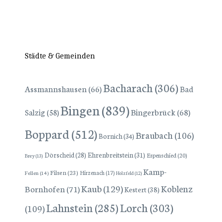
Städte & Gemeinden
Bacharach
(306)
Assmannshausen
(66)
Bad
Bingen
(839)
Bingerbrück
(68)
Salzig
(58)
Boppard
(512)
Braubach
(106)
Bornich
(34)
Dörscheid
(28)
Ehrenbreitstein
(31)
Espenschied
(20)
Brey
(13)
Kamp-
Filsen
(23)
Hirzenach
(17)
Fellen
(14)
Holzfeld
(12)
Kaub
(129)
Koblenz
Bornhofen
(71)
Kestert
(38)
Lorch
(303)
Lahnstein
(285)
(109)