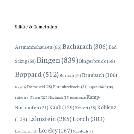
Städte & Gemeinden
Bacharach
(306)
Assmannshausen
(66)
Bad
Bingen
(839)
Bingerbrück
(68)
Salzig
(58)
Boppard
(512)
Braubach
(106)
Bornich
(34)
Dörscheid
(28)
Ehrenbreitstein
(31)
Espenschied
(20)
Brey
(13)
Kamp-
Filsen
(23)
Hirzenach
(17)
Fellen
(14)
Holzfeld
(12)
Kaub
(129)
Koblenz
Bornhofen
(71)
Kestert
(38)
Lorch
(303)
Lahnstein
(285)
(109)
Loreley
(167)
Manubach
(19)
Lorchhausen
(13)