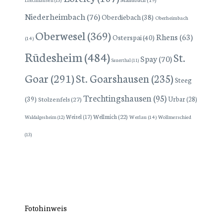
Niederheimbach
(76)
Oberdiebach
(38)
Oberheimbach
Oberwesel
(369)
Rhens
(63)
Osterspai
(40)
(14)
Rüdesheim
(484)
St.
Spay
(70)
Sauerthal
(11)
Goar
(291)
St. Goarshausen
(235)
Steeg
Trechtingshausen
(95)
(39)
Stolzenfels
(27)
Urbar
(28)
Wellmich
(22)
Weisel
(17)
Werlau
(14)
Wollmerschied
Waldalgesheim
(12)
(13)
Fotohinweis