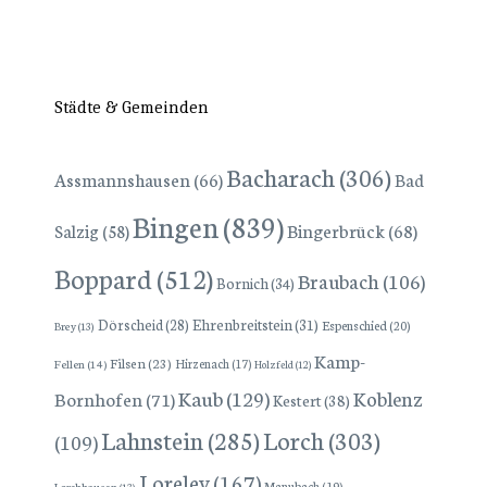
Städte & Gemeinden
Bacharach
(306)
Assmannshausen
(66)
Bad
Bingen
(839)
Bingerbrück
(68)
Salzig
(58)
Boppard
(512)
Braubach
(106)
Bornich
(34)
Dörscheid
(28)
Ehrenbreitstein
(31)
Espenschied
(20)
Brey
(13)
Kamp-
Filsen
(23)
Hirzenach
(17)
Fellen
(14)
Holzfeld
(12)
Kaub
(129)
Koblenz
Bornhofen
(71)
Kestert
(38)
Lorch
(303)
Lahnstein
(285)
(109)
Loreley
(167)
Manubach
(19)
Lorchhausen
(13)