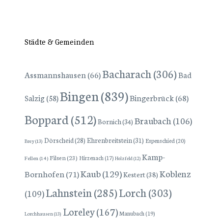
Städte & Gemeinden
Bacharach
(306)
Assmannshausen
(66)
Bad
Bingen
(839)
Bingerbrück
(68)
Salzig
(58)
Boppard
(512)
Braubach
(106)
Bornich
(34)
Dörscheid
(28)
Ehrenbreitstein
(31)
Espenschied
(20)
Brey
(13)
Kamp-
Filsen
(23)
Hirzenach
(17)
Fellen
(14)
Holzfeld
(12)
Kaub
(129)
Koblenz
Bornhofen
(71)
Kestert
(38)
Lorch
(303)
Lahnstein
(285)
(109)
Loreley
(167)
Manubach
(19)
Lorchhausen
(13)