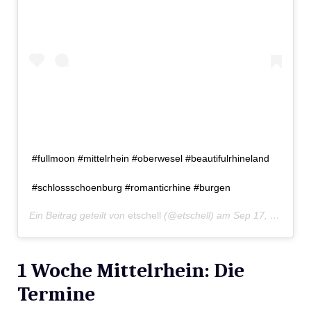
#fullmoon #mittelrhein #oberwesel #beautifulrhineland
#schlossschoenburg #romanticrhine #burgen
Ein Beitrag geteilt von
etschell
(@etschell) am
Sep 17, 2019 um 6:36 PDT
1 Woche Mittelrhein: Die
Termine