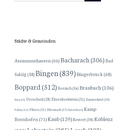
nach:
Städte & Gemeinden
Bacharach
(306)
Assmannshausen
(66)
Bad
Bingen
(839)
Bingerbrück
(68)
Salzig
(58)
Boppard
(512)
Braubach
(106)
Bornich
(34)
Dörscheid
(28)
Ehrenbreitstein
(31)
Espenschied
(20)
Brey
(13)
Kamp-
Filsen
(23)
Hirzenach
(17)
Fellen
(14)
Holzfeld
(12)
Kaub
(129)
Koblenz
Bornhofen
(71)
Kestert
(38)
Lorch
(303)
Lahnstein
(285)