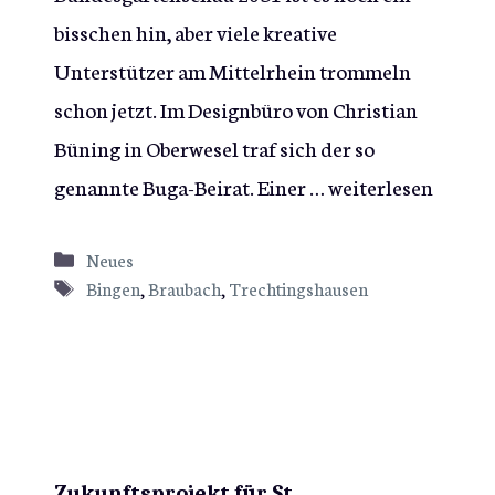
bisschen hin, aber viele kreative
Unterstützer am Mittelrhein trommeln
schon jetzt. Im Designbüro von Christian
Büning in Oberwesel traf sich der so
genannte Buga-Beirat. Einer …
weiterlesen
Kategorien
Neues
Schlagwörter
Bingen
,
Braubach
,
Trechtingshausen
Zukunftsprojekt für St.