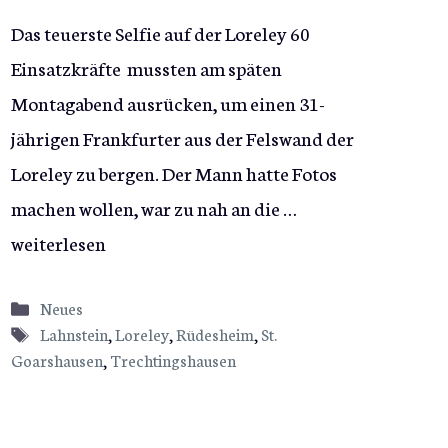
Das teuerste Selfie auf der Loreley 60
Einsatzkräfte mussten am späten
Montagabend ausrücken, um einen 31-
jährigen Frankfurter aus der Felswand der
Loreley zu bergen. Der Mann hatte Fotos
machen wollen, war zu nah an die …
weiterlesen
Kategorien
Neues
Schlagwörter
Lahnstein
,
Loreley
,
Rüdesheim
,
St.
Goarshausen
,
Trechtingshausen