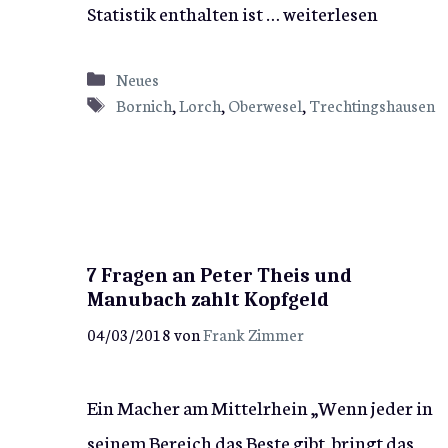
Statistik enthalten ist …
weiterlesen
Kategorien
Neues
Schlagwörter
Bornich
,
Lorch
,
Oberwesel
,
Trechtingshausen
7 Fragen an Peter Theis und
Manubach zahlt Kopfgeld
04/03/2018
von
Frank Zimmer
Ein Macher am Mittelrhein „Wenn jeder in
seinem Bereich das Beste gibt, bringt das