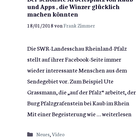
und Apps , die Winzer glücklich
machen könnten
18/01/2018
von
Frank Zimmer
Die SWR-Landesschau Rheinland-Pfalz
stellt auf ihrer Facebook-Seite immer
wieder interessante Menschen aus dem
Sendegebiet vor. Zum Beispiel Ute
Grassmann, die „auf der Pfalz“ arbeitet, der
Burg Pfalzgrafenstein bei Kaub im Rhein
Mit einer Begeisterung wie …
weiterlesen
Kategorien
Neues
,
Video