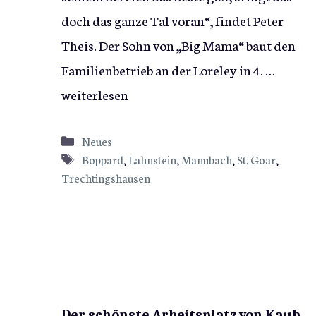
doch das ganze Tal voran“, findet Peter
Theis. Der Sohn von „Big Mama“ baut den
Familienbetrieb an der Loreley in 4. …
weiterlesen
Kategorien
Neues
Schlagwörter
Boppard
,
Lahnstein
,
Manubach
,
St. Goar
,
Trechtingshausen
Der schönste Arbeitsplatz von Kaub