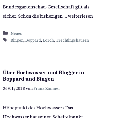
Bundesgartenschau-Gesellschaft gilt als
sicher. Schon die bisherigen …
weiterlesen
Kategorien
Neues
Schlagwörter
Bingen
,
Boppard
,
Lorch
,
Trechtingshausen
Über Hochwasser und Blogger in
Boppard und Bingen
26/01/2018
von
Frank Zimmer
Höhepunkt des Hochwassers Das
Hochwasser hat seinen Scheitelpunkt