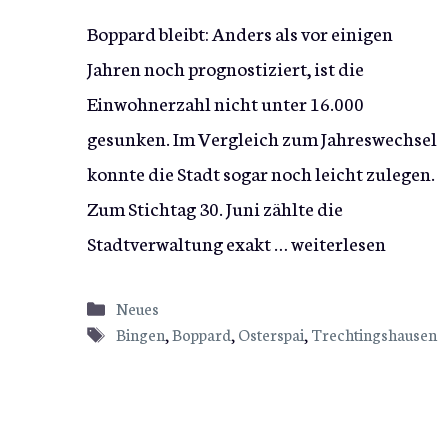
Boppard bleibt: Anders als vor einigen
Jahren noch prognostiziert, ist die
Einwohnerzahl nicht unter 16.000
gesunken. Im Vergleich zum Jahreswechsel
konnte die Stadt sogar noch leicht zulegen.
Zum Stichtag 30. Juni zählte die
Stadtverwaltung exakt …
weiterlesen
Kategorien
Neues
Schlagwörter
Bingen
,
Boppard
,
Osterspai
,
Trechtingshausen