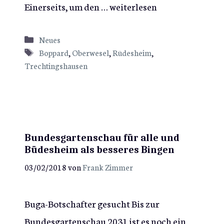
Einerseits, um den …
weiterlesen
Kategorien
Neues
Schlagwörter
Boppard
,
Oberwesel
,
Rüdesheim
,
Trechtingshausen
Bundesgartenschau für alle und
Büdesheim als besseres Bingen
03/02/2018
von
Frank Zimmer
Buga-Botschafter gesucht Bis zur
Bundesgartenschau 2031 ist es noch ein