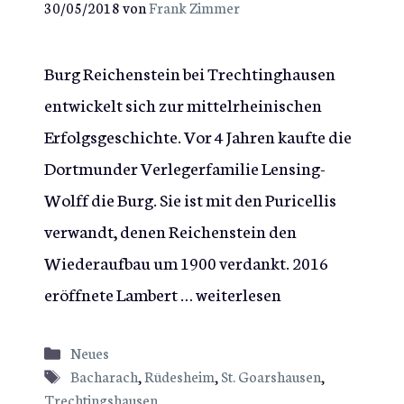
30/05/2018
von
Frank Zimmer
Burg Reichenstein bei Trechtinghausen
entwickelt sich zur mittelrheinischen
Erfolgsgeschichte. Vor 4 Jahren kaufte die
Dortmunder Verlegerfamilie Lensing-
Wolff die Burg. Sie ist mit den Puricellis
verwandt, denen Reichenstein den
Wiederaufbau um 1900 verdankt. 2016
eröffnete Lambert …
weiterlesen
Kategorien
Neues
Schlagwörter
Bacharach
,
Rüdesheim
,
St. Goarshausen
,
Trechtingshausen