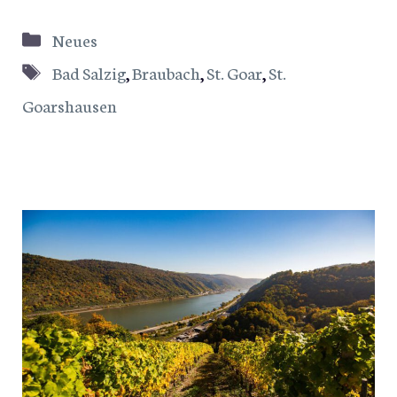
Kategorien
Neues
Schlagwörter
Bad Salzig
,
Braubach
,
St. Goar
,
St.
Goarshausen