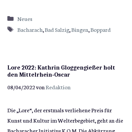
Kategorien
Neues
Schlagwörter
Bacharach
,
Bad Salzig
,
Bingen
,
Boppard
Lore 2022: Kathrin Gloggengießer holt
den Mittelrhein-Oscar
08/04/2022
von
Redaktion
Die „Lore“, der erstmals verliehene Preis für
Kunst und Kultur im Welterbegebiet, geht an die
Bacharacher Initiative K.O.M. Die Abkürzung