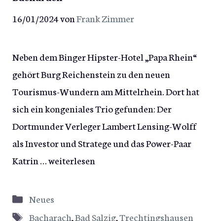
16/01/2024
von
Frank Zimmer
Neben dem Binger Hipster-Hotel „Papa Rhein“
gehört Burg Reichenstein zu den neuen
Tourismus-Wundern am Mittelrhein. Dort hat
sich ein kongeniales Trio gefunden: Der
Dortmunder Verleger Lambert Lensing-Wolff
als Investor und Stratege und das Power-Paar
Katrin …
weiterlesen
Kategorien
Neues
Schlagwörter
Bacharach
,
Bad Salzig
,
Trechtingshausen