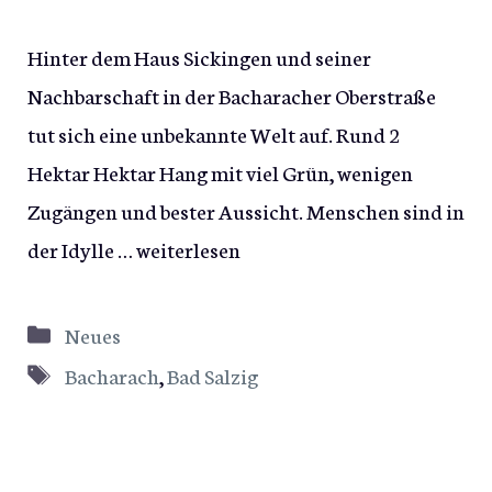
Hinter dem Haus Sickingen und seiner
Nachbarschaft in der Bacharacher Oberstraße
tut sich eine unbekannte Welt auf. Rund 2
Hektar Hektar Hang mit viel Grün, wenigen
Zugängen und bester Aussicht. Menschen sind in
der Idylle …
weiterlesen
Kategorien
Neues
Schlagwörter
Bacharach
,
Bad Salzig