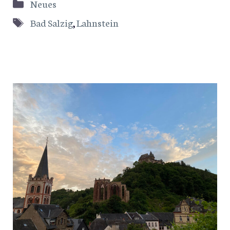
Kategorien
Neues
Schlagwörter
Bad Salzig
,
Lahnstein