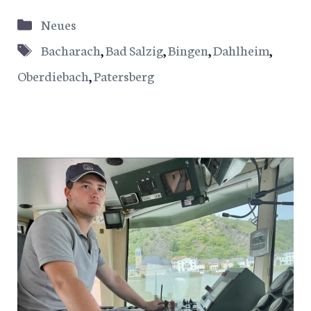
Kategorien
Neues
Schlagwörter
Bacharach
,
Bad Salzig
,
Bingen
,
Dahlheim
,
Oberdiebach
,
Patersberg