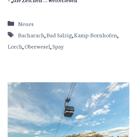
Kategorien
Neues
Schlagwörter
Bacharach
,
Bad Salzig
,
Kamp-Bornhofen
,
Lorch
,
Oberwesel
,
Spay