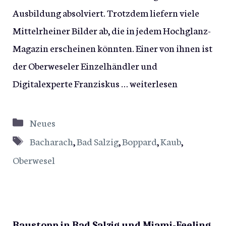
Ausbildung absolviert. Trotzdem liefern viele
Mittelrheiner Bilder ab, die in jedem Hochglanz-
Magazin erscheinen könnten. Einer von ihnen ist
der Oberweseler Einzelhändler und
Digitalexperte Franziskus …
weiterlesen
Kategorien
Neues
Schlagwörter
Bacharach
,
Bad Salzig
,
Boppard
,
Kaub
,
Oberwesel
Baustopp in Bad Salzig und Miami-Feeling