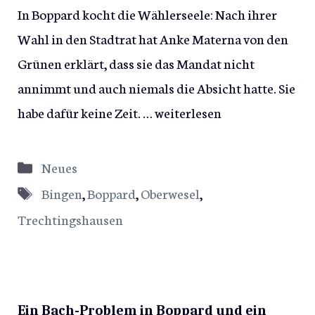
In Boppard kocht die Wählerseele: Nach ihrer
Wahl in den Stadtrat hat Anke Materna von den
Grünen erklärt, dass sie das Mandat nicht
annimmt und auch niemals die Absicht hatte. Sie
habe dafür keine Zeit. …
weiterlesen
Kategorien
Neues
Schlagwörter
Bingen
,
Boppard
,
Oberwesel
,
Trechtingshausen
Ein Bach-Problem in Boppard und ein