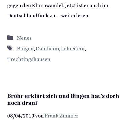
gegen den Klimawandel. Jetzt ist er auch im
Deutschlandfunk zu …
weiterlesen
Kategorien
Neues
Schlagwörter
Bingen
,
Dahlheim
,
Lahnstein
,
Trechtingshausen
Bröhr erklärt sich und Bingen hat’s doch
noch drauf
08/04/2019
von
Frank Zimmer