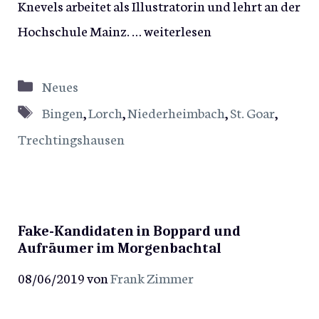
Knevels arbeitet als Illustratorin und lehrt an der
Hochschule Mainz. …
weiterlesen
Kategorien
Neues
Schlagwörter
Bingen
,
Lorch
,
Niederheimbach
,
St. Goar
,
Trechtingshausen
Fake-Kandidaten in Boppard und
Aufräumer im Morgenbachtal
08/06/2019
von
Frank Zimmer