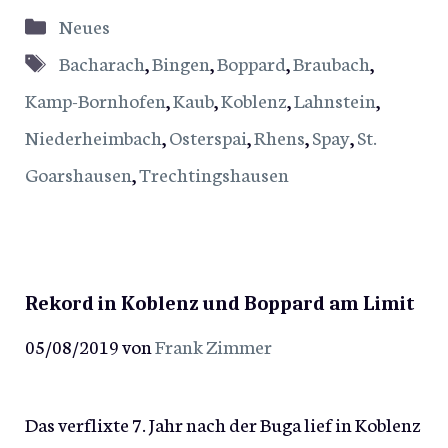
Kategorien
Neues
Schlagwörter
Bacharach
,
Bingen
,
Boppard
,
Braubach
,
Kamp-Bornhofen
,
Kaub
,
Koblenz
,
Lahnstein
,
Niederheimbach
,
Osterspai
,
Rhens
,
Spay
,
St.
Goarshausen
,
Trechtingshausen
Rekord in Koblenz und Boppard am Limit
05/08/2019
von
Frank Zimmer
Das verflixte 7. Jahr nach der Buga lief in Koblenz