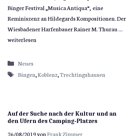
Binger Festival „Musica Antiqua“, eine
Reminiszenz an Hildegards Kompositionen. Der
Wiesbadener Harfenbauer Rainer M. Thurau …
weiterlesen
Kategorien
Neues
Schlagwörter
Bingen
,
Koblenz
,
Trechtingshausen
Auf der Suche nach der Kultur und an
den Ufern des Camping-Platzes
26/08/2019
von
Frank Zimmer