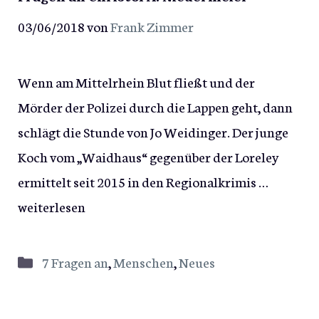
03/06/2018
von
Frank Zimmer
Wenn am Mittelrhein Blut fließt und der
Mörder der Polizei durch die Lappen geht, dann
schlägt die Stunde von Jo Weidinger. Der junge
Koch vom „Waidhaus“ gegenüber der Loreley
ermittelt seit 2015 in den Regionalkrimis …
weiterlesen
Kategorien
7 Fragen an
,
Menschen
,
Neues