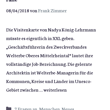
08/04/2018
von
Frank Zimmer
Die Visitenkarte von Nadya König-Lehrmann
müsste es eigentlich in XXL geben.
„Geschäftsführerin des Zweckverbandes
Welterbe Oberes Mittelrheintal“ lautet ihre
vollständige Job-Bezeichnung. Die gelernte
Architektin ist Welterbe-Managerin für die
Kommunen, Kreise und Länder im Unesco-
Gebiet zwischen …
weiterlesen
Kategorien
7 Fragen an
,
Menschen
,
Neues