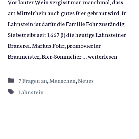
Vor lauter Wein vergisst man manchmal, dass
am Mittelrhein auch gutes Bier gebraut wird. In
Lahnstein ist dafür die Familie Fohr zuständig.
Sie betreibt seit 1667 (!) die heutige Lahnsteiner
Brauerei. Markus Fohr, promovierter
Braumeister, Bier-Sommelier …
weiterlesen
Kategorien
7 Fragen an
,
Menschen
,
Neues
Schlagwörter
Lahnstein