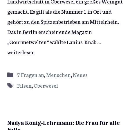
Landwirtschaft in Oberwesel ein großes Weingut
gemacht. Es gilt als die Nummer 1 in Ort und
gehört zu den Spitzenbetrieben am Mittelrhein.
Das in Berlin erscheinende Magazin
„Gourmetwelten“ wählte Lanius-Knab …
weiterlesen
Kategorien
7 Fragen an
,
Menschen
,
Neues
Schlagwörter
Filsen
,
Oberwesel
Nadya König-Lehrmann: Die Frau für alle
Fälle