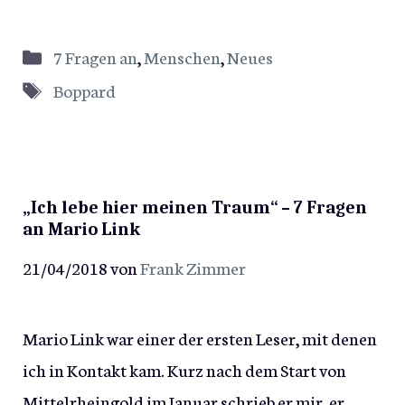
Kategorien
7 Fragen an
,
Menschen
,
Neues
Schlagwörter
Boppard
„Ich lebe hier meinen Traum“ – 7 Fragen
an Mario Link
21/04/2018
von
Frank Zimmer
Mario Link war einer der ersten Leser, mit denen
ich in Kontakt kam. Kurz nach dem Start von
Mittelrheingold im Januar schrieb er mir, er