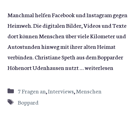
Manchmal helfen Facebook und Instagram gegen
Heimweh. Die digitalen Bilder, Videos und Texte
dort können Menschen über viele Kilometer und
Autostunden hinweg mit ihrer alten Heimat
verbinden. Christiane Speth aus dem Bopparder
Höhenort Udenhausen nutzt …
weiterlesen
Kategorien
7 Fragen an
,
Interviews
,
Menschen
Schlagwörter
Boppard