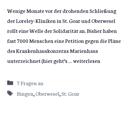
Wenige Monate vor der drohenden Schließung
der Loreley-Kliniken in St. Goar und Oberwesel
rollt eine Welle der Solidarität an. Bisher haben
fast 7000 Menschen eine Petition gegen die Pläne
des Krankenhauskonzerns Marienhaus
unterzeichnet (hier geht’s …
weiterlesen
Kategorien
7 Fragen an
Schlagwörter
Bingen
,
Oberwesel
,
St. Goar