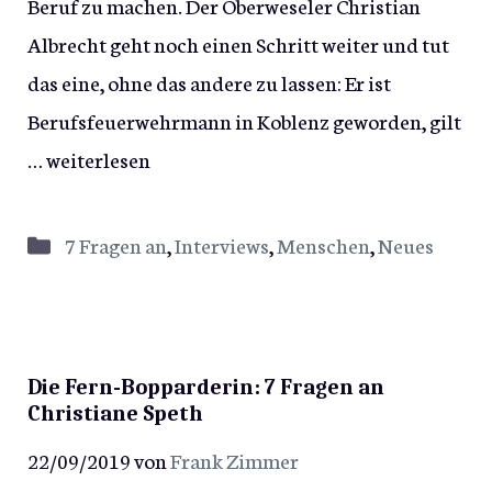
Beruf zu machen. Der Oberweseler Christian
Albrecht geht noch einen Schritt weiter und tut
das eine, ohne das andere zu lassen: Er ist
Berufsfeuerwehrmann in Koblenz geworden, gilt
…
weiterlesen
Kategorien
7 Fragen an
,
Interviews
,
Menschen
,
Neues
Die Fern-Bopparderin: 7 Fragen an
Christiane Speth
22/09/2019
von
Frank Zimmer