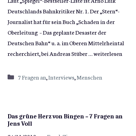
Laut „Spiegel“-Bestseller-Liste ist Arno Luik
Deutschlands Bahnkritiker Nr. 1. Der „Stern“-
Journalist hat für sein Buch „Schaden in der
Oberleitung – Das geplante Desaster der
Deutschen Bahn“ u. a. im Oberen Mittelrheintal
recherchiert, bei Andreas Stüber …
weiterlesen
Kategorien
7 Fragen an
,
Interviews
,
Menschen
Das grüne Herz von Bingen – 7 Fragen an
Jens Voll