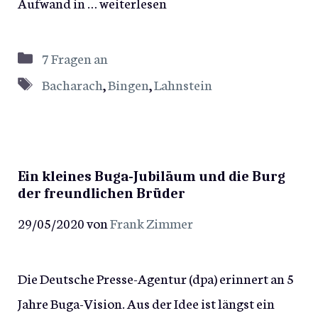
Aufwand in …
weiterlesen
Kategorien
7 Fragen an
Schlagwörter
Bacharach
,
Bingen
,
Lahnstein
Ein kleines Buga-Jubiläum und die Burg
der freundlichen Brüder
29/05/2020
von
Frank Zimmer
Die Deutsche Presse-Agentur (dpa) erinnert an 5
Jahre Buga-Vision. Aus der Idee ist längst ein