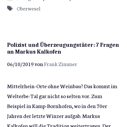
Schlagwörter
Oberwesel
Polizist und Überzeugungstäter: 7 Fragen
an Markus Kalkofen
06/10/2019
von
Frank Zimmer
Mittelrhein-Orte ohne Weinbau? Das kommt im
Welterbe-Tal gar nicht so selten vor. Zum
Beispiel in Kamp-Bornhofen, wo in den 70er
Jahren der letzte Winzer aufgab. Markus
Kalkofen will die Tradition weitertragen. Der