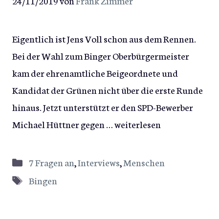
24/11/2019
von
Frank Zimmer
Eigentlich ist Jens Voll schon aus dem Rennen.
Bei der Wahl zum Binger Oberbürgermeister
kam der ehrenamtliche Beigeordnete und
Kandidat der Grünen nicht über die erste Runde
hinaus. Jetzt unterstützt er den SPD-Bewerber
Michael Hüttner gegen …
weiterlesen
Kategorien
7 Fragen an
,
Interviews
,
Menschen
Schlagwörter
Bingen