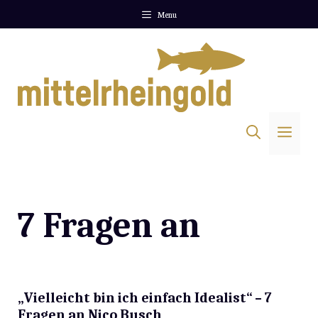
Zum
Menu
Inhalt
springen
Me
7 Fragen an
„Vielleicht bin ich einfach Idealist“ – 7
Fragen an Nico Busch