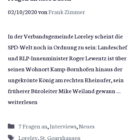
02/10/2020
von
Frank Zimmer
In der Verbandsgemeinde Loreley scheint die
SPD-Welt noch in Ordnung zu sein: Landeschef
und RLP-Innenminister Roger Lewentz ist über
seinen Wohnort Kamp-Bornhofen hinaus der
ungekrönte König am rechten Rheinufer, sein
früherer Büroleiter Mike Weiland gewann …
weiterlesen
Kategorien
7 Fragen an
,
Interviews
,
Neues
Schlagwörter
Loreley
,
St. Goarshausen